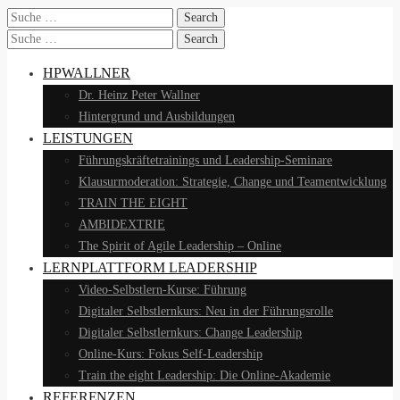
Search
for:
Search
for:
HPWALLNER
Dr. Heinz Peter Wallner
Hintergrund und Ausbildungen
LEISTUNGEN
Führungskräftetrainings und Leadership-Seminare
Klausurmoderation: Strategie, Change und Teamentwicklung
TRAIN THE EIGHT
AMBIDEXTRIE
The Spirit of Agile Leadership – Online
LERNPLATTFORM LEADERSHIP
Video-Selbstlern-Kurse: Führung
Digitaler Selbstlernkurs: Neu in der Führungsrolle
Digitaler Selbstlernkurs: Change Leadership
Online-Kurs: Fokus Self-Leadership
Train the eight Leadership: Die Online-Akademie
REFERENZEN