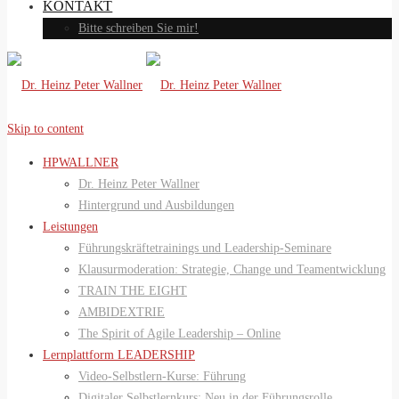
KONTAKT
Bitte schreiben Sie mir!
Skip to content
HPWALLNER
Dr. Heinz Peter Wallner
Hintergrund und Ausbildungen
Leistungen
Führungskräftetrainings und Leadership-Seminare
Klausurmoderation: Strategie, Change und Teamentwicklung
TRAIN THE EIGHT
AMBIDEXTRIE
The Spirit of Agile Leadership – Online
Lernplattform LEADERSHIP
Video-Selbstlern-Kurse: Führung
Digitaler Selbstlernkurs: Neu in der Führungsrolle