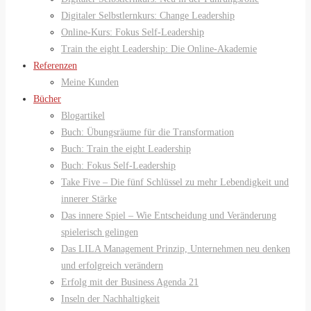
Digitaler Selbstlernkurs: Change Leadership
Online-Kurs: Fokus Self-Leadership
Train the eight Leadership: Die Online-Akademie
Referenzen
Meine Kunden
Bücher
Blogartikel
Buch: Übungsräume für die Transformation
Buch: Train the eight Leadership
Buch: Fokus Self-Leadership
Take Five – Die fünf Schlüssel zu mehr Lebendigkeit und
innerer Stärke
Das innere Spiel – Wie Entscheidung und Veränderung
spielerisch gelingen
Das LILA Management Prinzip, Unternehmen neu denken
und erfolgreich verändern
Erfolg mit der Business Agenda 21
Inseln der Nachhaltigkeit